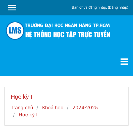
Chuyển tới nội dung chính
Bạn chưa đăng nhập. (
Đăng nhập
)
SIDE PANEL
Học kỳ I
Trang chủ
Khoá học
2024-2025
Học kỳ I