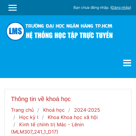
Chuyển tới nội dung chính
Bạn chưa đăng nhập. (
Đăng nhập
)
SIDE PANEL
Thông tin về khoá học
Trang chủ
Khoá học
2024-2025
Học kỳ I
Khoa Khoa học xã hội
Kinh tế chính trị Mác - Lênin
(MLM307_241_1_D17)