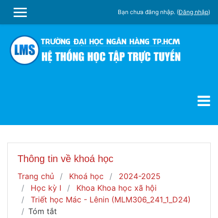
Chuyển tới nội dung chính
Bạn chưa đăng nhập. (
Đăng nhập
)
SIDE PANEL
Thông tin về khoá học
Trang chủ
Khoá học
2024-2025
Học kỳ I
Khoa Khoa học xã hội
Triết học Mác - Lênin (MLM306_241_1_D24)
Tóm tắt