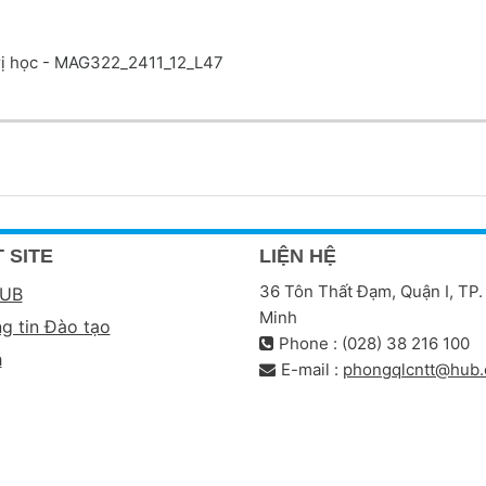
trị học - MAG322_2411_12_L47
 SITE
LIỆN HỆ
36 Tôn Thất Đạm, Quận I, TP.
HUB
Minh
g tin Đào tạo
Phone : (028) 38 216 100
h
E-mail :
phongqlcntt@hub.