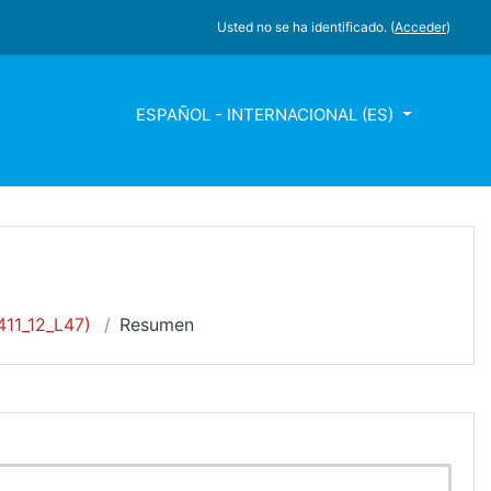
Usted no se ha identificado. (
Acceder
)
ESPAÑOL - INTERNACIONAL ‎(ES)‎
11_12_L47)
Resumen