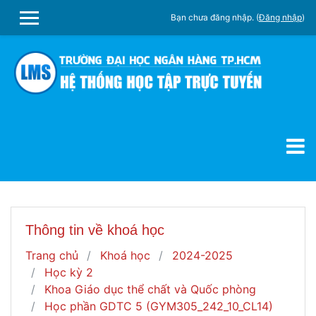
Chuyển tới nội dung chính
Bạn chưa đăng nhập. (
Đăng nhập
)
SIDE PANEL
Thông tin về khoá học
Trang chủ
Khoá học
2024-2025
Học kỳ 2
Khoa Giáo dục thể chất và Quốc phòng
Học phần GDTC 5 (GYM305_242_10_CL14)