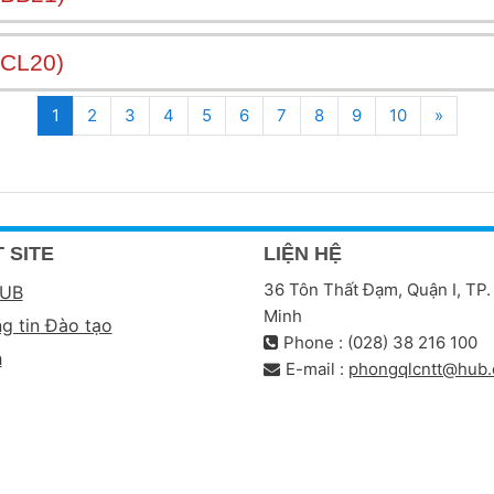
CL20)
(current)
Tiếp t
1
2
3
4
5
6
7
8
9
10
»
 SITE
LIỆN HỆ
36 Tôn Thất Đạm, Quận I, TP.
HUB
Minh
g tin Đào tạo
Phone : (028) 38 216 100
h
E-mail :
phongqlcntt@hub.