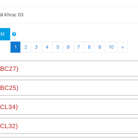
Mã Khoa: 03
EM
(current)
Tiếp t
1
2
3
4
5
6
7
8
9
10
»
_BC27)
_BC25)
CL34)
CL32)