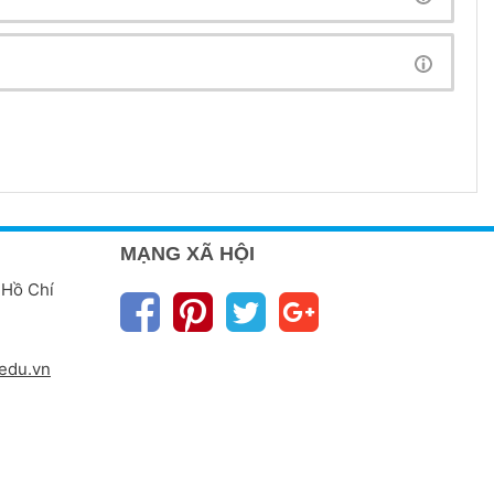
heo
MẠNG XÃ HỘI
 Hồ Chí
edu.vn