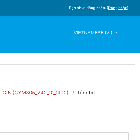
Bạn chưa đăng nhập. (
Đăng nhập
)
VIETNAMESE ‎(VI)‎
TC 5 (GYM305_242_10_CL12)
Tóm tắt