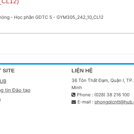
_CL12)
 phòng - Học phần GDTC 5 - GYM305_242_10_CL12
 SITE
LIỆN HỆ
36 Tôn Thất Đạm, Quận I, TP.
HUB
Minh
g tin Đào tạo
Phone : (028) 38 216 100
h
E-mail :
phongqlcntt@hub.