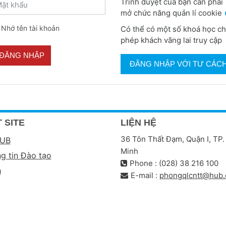
ật khẩu
Trình duyệt của bạn cần phải
mở chức năng quản lí cookie
Nhớ tên tài khoản
Có thể có một số khoá học c
phép khách vãng lai truy cập
ĐĂNG NHẬP
ĐĂNG NHẬP VỚI TƯ CÁC
 SITE
LIỆN HỆ
36 Tôn Thất Đạm, Quận I, TP.
HUB
Minh
g tin Đào tạo
Phone : (028) 38 216 100
h
E-mail :
phongqlcntt@hub.