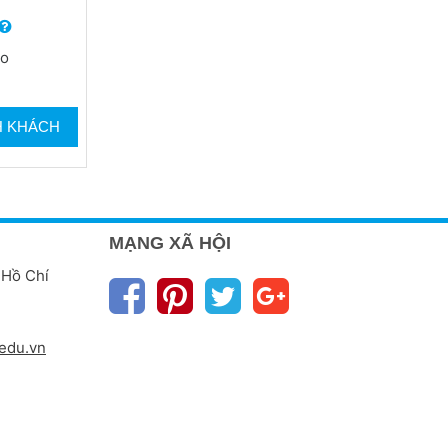
ho
H KHÁCH
MẠNG XÃ HỘI
 Hồ Chí
edu.vn