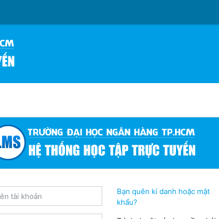
n tài khoản
Bạn quên kí danh hoặc mật
khẩu?